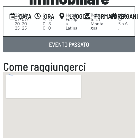
22/
-
22/
0
-
1
Hotel
Rober
MM
DATA
ORA
LUOGO
FORMATORE
ORGAN
07/
07/
9:
2:
Europ
to La
O
20
20
0
3
a -
Monta
S.p.A
25
25
0
0
Latina
gna
.
EVENTO PASSATO
Come raggiungerci