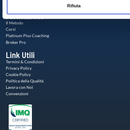
web, pubblicità e social media, i quali potrebbero combinarle
Agente Milionario
Rifiuta
s
altre informazioni che ha fornito loro o che hanno raccolto da
Formazione
o
utilizzo dei loro servizi.
Il Metodo
Corsi
Platinum Plus Coaching
Broker Pro
Link Utili
Termini & Condizioni
Privacy Policy
Cookie Policy
Politica della Qualitá
Lavora con Noi
Convenzioni