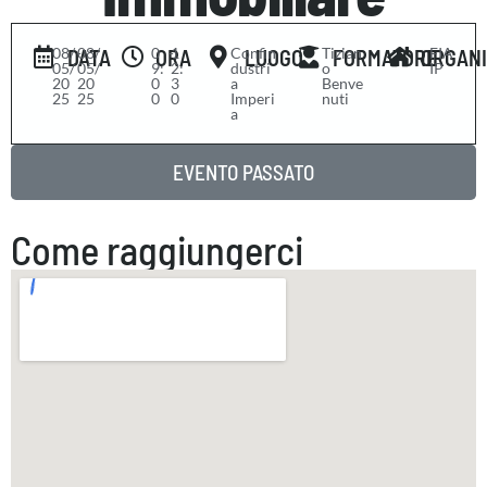
08/
-
08/
0
-
1
Confin
Tizian
FIA
DATA
ORA
LUOGO
FORMATORE
ORGAN
05/
05/
9:
2:
dustri
o
IP
20
20
0
3
a
Benve
25
25
0
0
Imperi
nuti
a
EVENTO PASSATO
Come raggiungerci