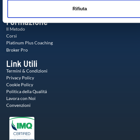
Check-up Gratuito
n
web, pubblicità e social media, i quali potrebbero combinarle
Agente Milionario
Rifiuta
s
altre informazioni che ha fornito loro o che hanno raccolto da
o
utilizzo dei loro servizi.
Formazione
Il Metodo
Corsi
Platinum Plus Coaching
Broker Pro
Link Utili
Termini & Condizioni
Privacy Policy
Cookie Policy
Politica della Qualitá
Lavora con Noi
Convenzioni