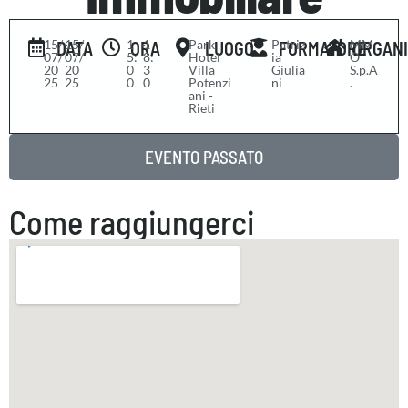
15/
-
15/
1
-
1
Park
Patriz
MM
DATA
ORA
LUOGO
FORMATORE
ORGAN
07/
07/
5:
8:
Hotel
ia
O
20
20
0
3
Villa
Giulia
S.p.A
25
25
0
0
Potenzi
ni
.
ani -
Rieti
EVENTO PASSATO
Come raggiungerci