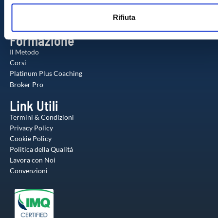
n
web, pubblicità e social media, i quali potrebbero combinarle
Check-up Gratuito
Rifiuta
s
Agente Milionario
altre informazioni che ha fornito loro o che hanno raccolto da
o
utilizzo dei loro servizi.
Formazione
Il Metodo
Corsi
Platinum Plus Coaching
Broker Pro
Link Utili
Termini & Condizioni
Privacy Policy
Cookie Policy
Politica della Qualitá
Lavora con Noi
Convenzioni