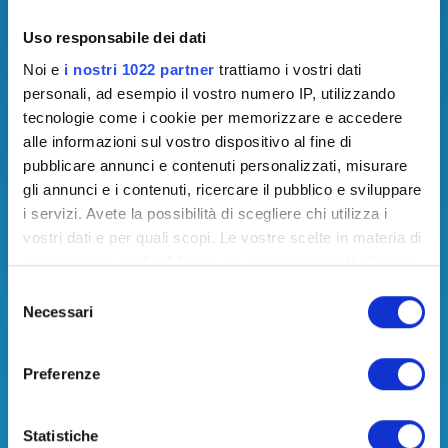
Uso responsabile dei dati
Noi e
i nostri 1022 partner
trattiamo i vostri dati
personali, ad esempio il vostro numero IP, utilizzando
tecnologie come i cookie per memorizzare e accedere
alle informazioni sul vostro dispositivo al fine di
pubblicare annunci e contenuti personalizzati, misurare
gli annunci e i contenuti, ricercare il pubblico e sviluppare
i servizi. Avete la possibilità di scegliere chi utilizza i
vostri dati e per quali scopi. Le vostre scelte in materia di
privacy sono applicabili solo su questa proprietà digitale
in cui avete effettuato le vostre scelte. È possibile
S
modificare o revocare il proprio consenso in qualsiasi
Necessari
e
momento dalla Dichiarazione sui cookie o facendo clic
l
sull'icona di attivazione della privacy.
e
Preferenze
z
Con il tuo consenso, vorremmo anche:
i
raccogliere informazioni sulla tua posizione
o
Statistiche