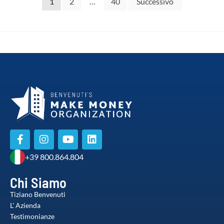
1
2
…
40
Successivo
+39 800.864.804
Chi Siamo
Tiziano Benvenuti
L' Azienda
Testimonianze