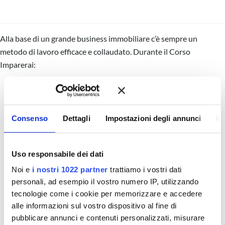
Alla base di un grande business immobiliare c’è sempre un
metodo di lavoro efficace e collaudato. Durante il Corso
Imparerai:
Atteggiamento mentale:
come cambia quando segui un
metodo.
L’importanza degli obiettivi.
Consenso
Dettagli
Impostazioni degli annunci
In
I 4 pilastri del metodo:
comprensione, assimilazione,
preparazione, azioni
L’eccellenza grazie alla specializzazione.
Uso responsabile dei dati
Introduzione ai 4 Quadranti:
Noi e
i nostri 1022 partner
trattiamo i vostri dati
Quadrante BUYER:
personali, ad esempio il vostro numero IP, utilizzando
Fissa gli standard.
tecnologie come i cookie per memorizzare e accedere
alle informazioni sul vostro dispositivo al fine di
Gli strumenti che accelerano la procedura di vendita.
pubblicare annunci e contenuti personalizzati, misurare
Quadrante LISTING: