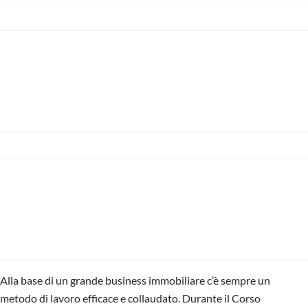
MMO Acquisizione Vincente
AI
MMO Miglior Metodo
Operativo AI
Alla base di un grande business immobiliare c’è sempre un
metodo di lavoro efficace e collaudato. Durante il Corso