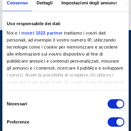
Consenso
Dettagli
Impostazioni degli annunci
In
Uso responsabile dei dati
Noi e
i nostri 1022 partner
trattiamo i vostri dati
personali, ad esempio il vostro numero IP, utilizzando
tecnologie come i cookie per memorizzare e accedere
alle informazioni sul vostro dispositivo al fine di
pubblicare annunci e contenuti personalizzati, misurare
gli annunci e i contenuti, ricercare il pubblico e sviluppare
i servizi. Avete la possibilità di scegliere chi utilizza i
vostri dati e per quali scopi. Le vostre scelte in materia di
privacy sono applicabili solo su questa proprietà digitale
+39 800.864.804
in cui avete effettuato le vostre scelte. È possibile
S
modificare o revocare il proprio consenso in qualsiasi
Chi Siamo
Necessari
e
momento dalla Dichiarazione sui cookie o facendo clic
l
Tiziano Benvenuti
sull'icona di attivazione della privacy.
e
L' Azienda
Preferenze
Testimonianze
z