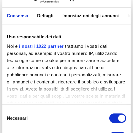
concorrenza?
Consenso
Dettagli
Impostazioni degli annunci
In
Ecco come fare:
Uso responsabile dei dati
Noi e
i nostri 1022 partner
trattiamo i vostri dati
personali, ad esempio il vostro numero IP, utilizzando
tecnologie come i cookie per memorizzare e accedere
alle informazioni sul vostro dispositivo al fine di
pubblicare annunci e contenuti personalizzati, misurare
gli annunci e i contenuti, ricercare il pubblico e sviluppare
i servizi. Avete la possibilità di scegliere chi utilizza i
vostri dati e per quali scopi. Le vostre scelte in materia di
privacy sono applicabili solo su questa proprietà digitale
in cui avete effettuato le vostre scelte. È possibile
S
modificare o revocare il proprio consenso in qualsiasi
Necessari
e
momento dalla Dichiarazione sui cookie o facendo clic
l
sull'icona di attivazione della privacy.