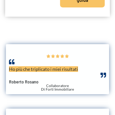





Ho più che triplicato i miei risultati
Roberto Rosano
Collaboratore
Di Forti Immobiliare