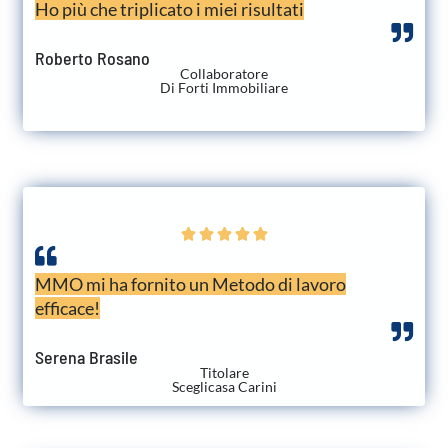
Ho più che triplicato i miei risultati
Roberto Rosano
Collaboratore
Di Forti Immobiliare





MMO mi ha fornito un Metodo di lavoro
efficace!
Serena Brasile
Titolare
Sceglicasa Carini