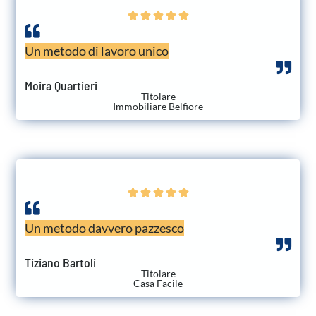





Un metodo di lavoro unico
Moira Quartieri
Titolare
Immobiliare Belfiore





Un metodo davvero pazzesco
Tiziano Bartoli
Titolare
Casa Facile