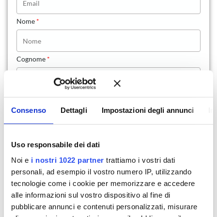
Nome
*
Cognome
*
Paese/regione
*
Consenso
Dettagli
Impostazioni degli annunci
In
Italia
Via e numero
*
Uso responsabile dei dati
Noi e
i nostri 1022 partner
trattiamo i vostri dati
personali, ad esempio il vostro numero IP, utilizzando
Città
*
tecnologie come i cookie per memorizzare e accedere
alle informazioni sul vostro dispositivo al fine di
pubblicare annunci e contenuti personalizzati, misurare
C.A.P.
*