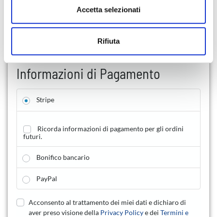
Totale
s
4.843,40
€
dalla Dichiarazione sui cookie.
Accetta selezionati
e
Note sull'ordine
(facoltativo)
n
Utilizziamo i cookie per personalizzare contenuti ed
Rifiuta
s
annunci, per fornire funzionalità dei social media e per
o
analizzare il nostro traffico. Condividiamo inoltre
informazioni sul modo in cui utilizza il nostro sito con i
Informazioni di Pagamento
nostri partner che si occupano di analisi dei dati web,
pubblicità e social media, i quali potrebbero combinarle
Stripe
con altre informazioni che ha fornito loro o che hanno
raccolto dal suo utilizzo dei loro servizi.
Ricorda informazioni di pagamento per gli ordini
futuri.
Bonifico bancario
PayPal
Acconsento al trattamento dei miei dati e dichiaro di
aver preso visione della
Privacy Policy
e dei
Termini e