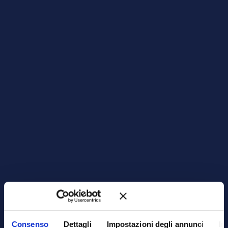
Consenso
Dettagli
Impostazioni degli annunci
In