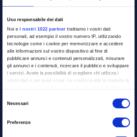
Uso responsabile dei dati
Noi e
i nostri 1022 partner
trattiamo i vostri dati
personali, ad esempio il vostro numero IP, utilizzando
tecnologie come i cookie per memorizzare e accedere
alle informazioni sul vostro dispositivo al fine di
pubblicare annunci e contenuti personalizzati, misurare
gli annunci e i contenuti, ricercare il pubblico e sviluppare
i servizi. Avete la possibilità di scegliere chi utilizza i
vostri dati e per quali scopi. Le vostre scelte in materia di
privacy sono applicabili solo su questa proprietà digitale
in cui avete effettuato le vostre scelte. È possibile
S
modificare o revocare il proprio consenso in qualsiasi
Necessari
e
momento dalla Dichiarazione sui cookie o facendo clic
l
sull'icona di attivazione della privacy.
e
Preferenze
z
Con il tuo consenso, vorremmo anche:
i