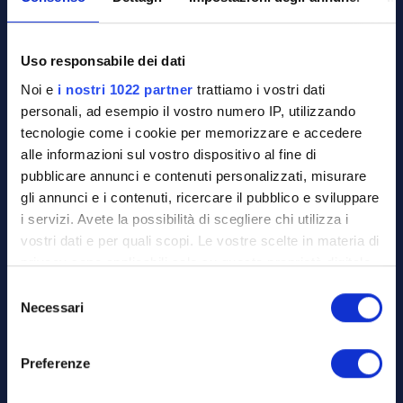
Uso responsabile dei dati
Noi e
i nostri 1022 partner
trattiamo i vostri dati
personali, ad esempio il vostro numero IP, utilizzando
tecnologie come i cookie per memorizzare e accedere
alle informazioni sul vostro dispositivo al fine di
pubblicare annunci e contenuti personalizzati, misurare
gli annunci e i contenuti, ricercare il pubblico e sviluppare
i servizi. Avete la possibilità di scegliere chi utilizza i
vostri dati e per quali scopi. Le vostre scelte in materia di
privacy sono applicabili solo su questa proprietà digitale
in cui avete effettuato le vostre scelte. È possibile
S
modificare o revocare il proprio consenso in qualsiasi
Necessari
e
momento dalla Dichiarazione sui cookie o facendo clic
l
sull'icona di attivazione della privacy.
e
Preferenze
z
Con il tuo consenso, vorremmo anche:
i