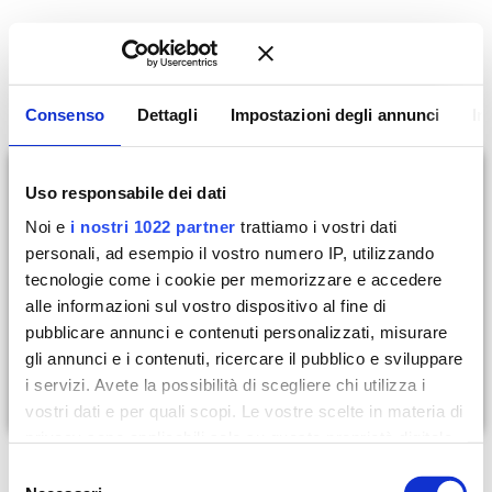
Consenso
Dettagli
Impostazioni degli annunci
In
ORDINE
Uso responsabile dei dati
CONFERMATO
Noi e
i nostri 1022 partner
trattiamo i vostri dati
personali, ad esempio il vostro numero IP, utilizzando
tecnologie come i cookie per memorizzare e accedere
alle informazioni sul vostro dispositivo al fine di
N. ordine # 0
pubblicare annunci e contenuti personalizzati, misurare
gli annunci e i contenuti, ricercare il pubblico e sviluppare
i servizi. Avete la possibilità di scegliere chi utilizza i
Order not found. You cannot access this page directly.
vostri dati e per quali scopi. Le vostre scelte in materia di
privacy sono applicabili solo su questa proprietà digitale
in cui avete effettuato le vostre scelte. È possibile
Selezione
modificare o revocare il proprio consenso in qualsiasi