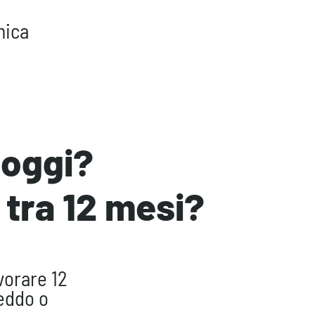
mica
i oggi?
 tra 12 mesi?
vorare 12
reddo o