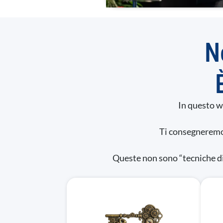
s
e
n
s
N
o
In questo w
Ti consegneremo
Queste non sono “tecniche di 