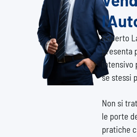
l'Aut
Roberto L
presenta p
intensivo 
se stessi 
Non si tra
le porte d
pratiche 