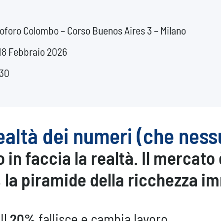
toforo Colombo – Corso Buenos Aires 3 – Milano
18 Febbraio 2026
:30
ealtà dei numeri (che nessu
in faccia la realtà. Il mercato 
 la
piramide della ricchezza i
Il
20%
fallisce e cambia lavoro