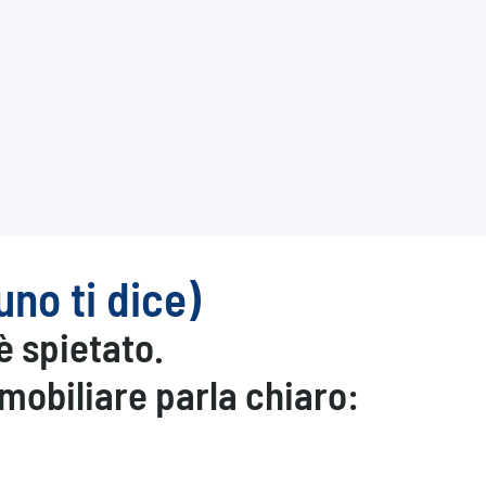
no ti dice)
è spietato.
mmobiliare
parla chiaro: