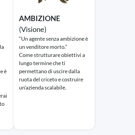
AMBIZIONE
(Visione)
“Un agente senza ambizione è
la
un venditore morto.”
Come strutturare obiettivi a
lungo termine che ti
le è
permettano di uscire dalla
ruota del criceto e costruire
un’azienda scalabile.
erai
sto