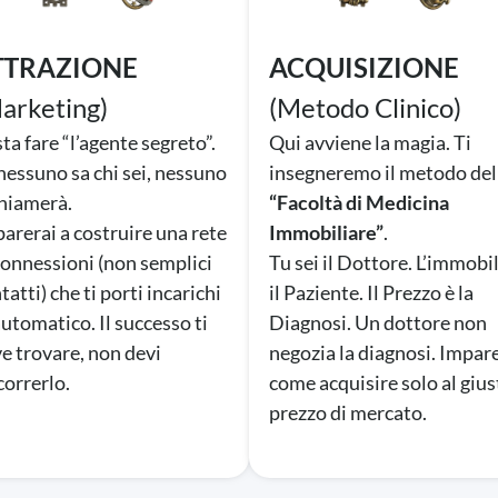
TTRAZIONE
ACQUISIZIONE
arketing)
(Metodo Clinico)
ta fare “l’agente segreto”.
Qui avviene la magia. Ti
nessuno sa chi sei, nessuno
insegneremo il metodo del
chiamerà.
“Facoltà di Medicina
arerai a costruire una rete
Immobiliare”
.
connessioni (non semplici
Tu sei il Dottore. L’immobi
tatti) che ti porti incarichi
il Paziente. Il Prezzo è la
automatico. Il successo ti
Diagnosi. Un dottore non
e trovare, non devi
negozia la diagnosi. Impar
correrlo.
come acquisire solo al giu
prezzo di mercato.