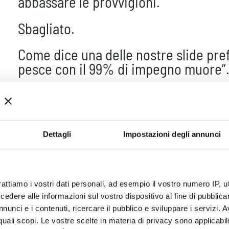
abbassare le provvigioni.
Sbagliato.
Come dice una delle nostre slide prefe
pesce con il 99% di impegno muore”
Non basta “provarci”. Serve un meto
radicalmente diverso. Serve il 100% 
Dettagli
Impostazioni degli annunci
momento di Cambiare M
rattiamo i vostri dati personali, ad esempio il vostro numero IP, 
dere alle informazioni sul vostro dispositivo al fine di pubblica
nunci e i contenuti, ricercare il pubblico e sviluppare i servizi. A
r quali scopi. Le vostre scelte in materia di privacy sono applicabi