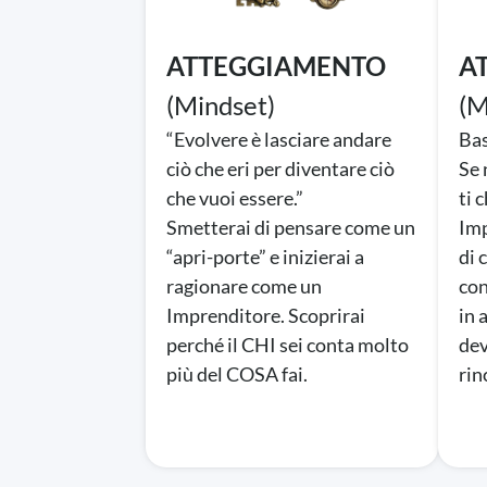
ATTEGGIAMENTO
A
(Mindset)
(M
“Evolvere è lasciare andare
Bas
ciò che eri per diventare ciò
Se 
che vuoi essere.”
ti 
Smetterai di pensare come un
Imp
“apri-porte” e inizierai a
di 
ragionare come un
con
Imprenditore. Scoprirai
in 
perché il CHI sei conta molto
dev
più del COSA fai.
rin