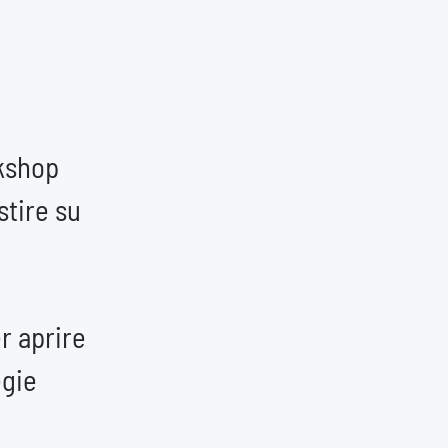
kshop
stire su
r aprire
egie