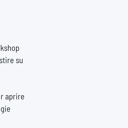
rkshop
stire su
r aprire
egie