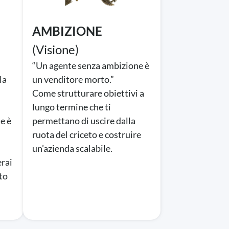
AMBIZIONE
(Visione)
“Un agente senza ambizione è
la
un venditore morto.”
Come strutturare obiettivi a
lungo termine che ti
le è
permettano di uscire dalla
ruota del criceto e costruire
un’azienda scalabile.
erai
sto