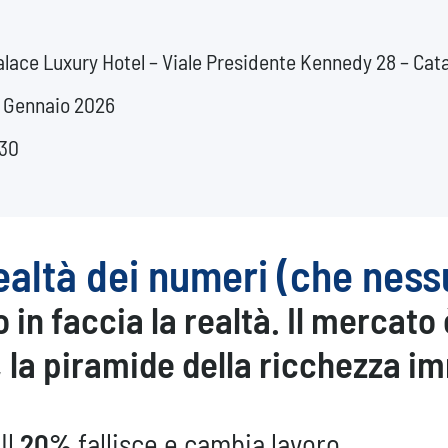
ace Luxury Hotel – Viale Presidente Kennedy 28 – Cat
 Gennaio 2026
:30
ealtà dei numeri (che nessu
in faccia la realtà. Il mercato 
 la
piramide della ricchezza i
Il
20%
fallisce e cambia lavoro