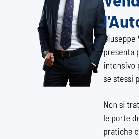
l'Aut
Giuseppe 
presenta p
intensivo 
se stessi 
Non si tra
le porte d
pratiche 