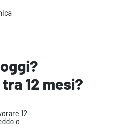
mica
i oggi?
 tra 12 mesi?
vorare 12
reddo o