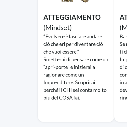
ATTEGGIAMENTO
A
(Mindset)
(M
“Evolvere è lasciare andare
Bas
ciò che eri per diventare ciò
Se 
che vuoi essere.”
ti 
Smetterai di pensare come un
Imp
“apri-porte” e inizierai a
di 
ragionare come un
con
Imprenditore. Scoprirai
in 
perché il CHI sei conta molto
dev
più del COSA fai.
rin