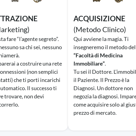
TTRAZIONE
ACQUISIZIONE
arketing)
(Metodo Clinico)
ta fare “l’agente segreto”.
Qui avviene la magia. Ti
nessuno sa chi sei, nessuno
insegneremo il metodo del
chiamerà.
“Facoltà di Medicina
arerai a costruire una rete
Immobiliare”
.
connessioni (non semplici
Tu sei il Dottore. L’immobi
tatti) che ti porti incarichi
il Paziente. Il Prezzo è la
automatico. Il successo ti
Diagnosi. Un dottore non
e trovare, non devi
negozia la diagnosi. Impar
correrlo.
come acquisire solo al giu
prezzo di mercato.