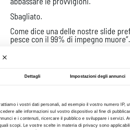
abbassare le provvigioni.
Sbagliato.
Come dice una delle nostre slide prefe
pesce con il 99% di impegno muore”
Non basta “provarci”. Serve un meto
radicalmente diverso. Serve il 100% 
Dettagli
Impostazioni degli annunci
momento di Cambiare M
rattiamo i vostri dati personali, ad esempio il vostro numero IP, 
dere alle informazioni sul vostro dispositivo al fine di pubblica
nunci e i contenuti, ricercare il pubblico e sviluppare i servizi. A
r quali scopi. Le vostre scelte in materia di privacy sono applicabi