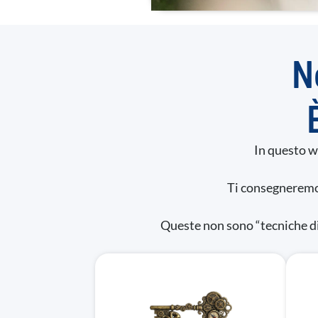
s
e
n
s
N
o
In questo w
Ti consegneremo
Queste non sono “tecniche di 