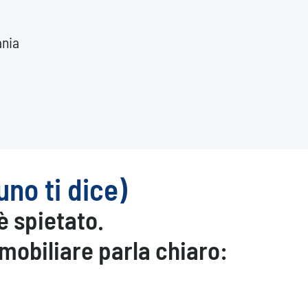
ania
no ti dice)
è spietato.
mmobiliare
parla chiaro: