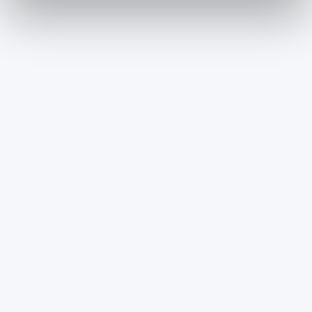
informazioni sul modo in cui utilizza il nostro sito con i
nostri partner che si occupano di analisi dei dati web,
pubblicità e social media, i quali potrebbero combinarle
con altre informazioni che ha fornito loro o che hanno
raccolto dal suo utilizzo dei loro servizi.