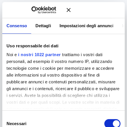
Consenso
Dettagli
Impostazioni degli annunci
In
Uso responsabile dei dati
Noi e
i nostri 1022 partner
trattiamo i vostri dati
personali, ad esempio il vostro numero IP, utilizzando
tecnologie come i cookie per memorizzare e accedere
alle informazioni sul vostro dispositivo al fine di
pubblicare annunci e contenuti personalizzati, misurare
gli annunci e i contenuti, ricercare il pubblico e sviluppare
i servizi. Avete la possibilità di scegliere chi utilizza i
vostri dati e per quali scopi. Le vostre scelte in materia di
privacy sono applicabili solo su questa proprietà digitale
in cui avete effettuato le vostre scelte. È possibile
S
modificare o revocare il proprio consenso in qualsiasi
Necessari
e